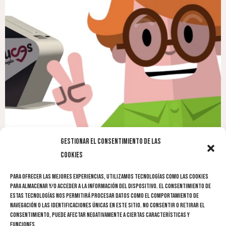
Gestionar el consentimiento de las
cookies
Para ofrecer las mejores experiencias, utilizamos tecnologías como las cookies
ANTERIOR
SIGUIENTE
para almacenar y/o acceder a la información del dispositivo. El consentimiento de
Natalia
Halloween en CHESTER
estas tecnologías nos permitirá procesar datos como el comportamiento de
navegación o las identificaciones únicas en este sitio. No consentir o retirar el
consentimiento, puede afectar negativamente a ciertas características y
funciones.