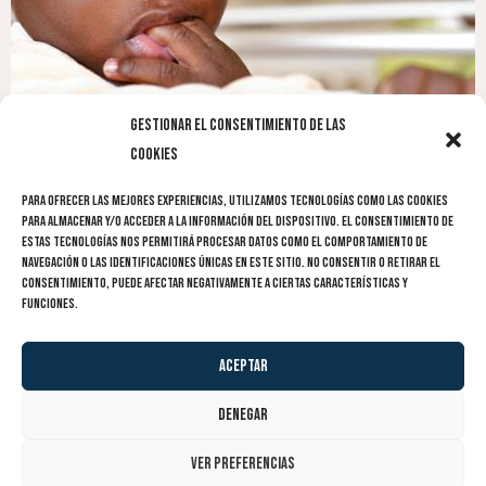
Gestionar el consentimiento de las
cookies
Para ofrecer las mejores experiencias, utilizamos tecnologías como las cookies
ANTERIOR
SIGUIENTE
para almacenar y/o acceder a la información del dispositivo. El consentimiento de
Érase un vez… el Carnaval
Canarias Orgullosa
estas tecnologías nos permitirá procesar datos como el comportamiento de
navegación o las identificaciones únicas en este sitio. No consentir o retirar el
consentimiento, puede afectar negativamente a ciertas características y
funciones.
Aceptar
Denegar
© 2023 Reflejos Digitales |
Diseño:
Visualtec Host
Ver preferencias